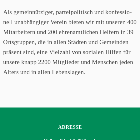
Als gemein­nüt­zi­ger, par­tei­po­li­tisch und kon­fes­sio­
nell unab­hän­gi­ger Ver­ein bie­ten wir mit unse­ren 400
Mit­ar­bei­tern und 200 ehren­amt­li­chen Hel­fern in 39
Orts­grup­pen, die in allen Städ­ten und Gemein­den
prä­sent sind, eine Viel­zahl von sozia­len Hil­fen für
unse­re knapp 2200 Mit­glie­der und Men­schen jeden
Alters und in allen Lebens­la­gen.
ADRESSE