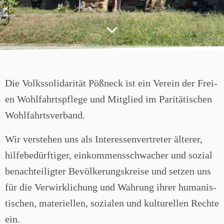
Die Volks­so­li­da­ri­tät Pößneck ist ein Ver­ein der Frei­
en Wohl­fahrts­pfle­ge und Mit­glied im Pari­tä­ti­schen
Wohl­fahrts­ver­band.
Wir ver­ste­hen uns als Inter­es­sen­ver­tre­ter älte­rer,
hil­fe­be­dürf­ti­ger, ein­kom­mens­schwa­cher und sozi­al
benach­tei­lig­ter Bevöl­ke­rungs­krei­se und set­zen uns
für die Ver­wirk­li­chung und Wah­rung ihrer huma­nis­
ti­schen, mate­ri­el­len, sozia­len und kul­tu­rel­len Rech­te
ein.